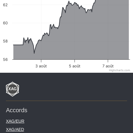
62
60
58
56
3 août
5 août
7 août
Highcharts.com
Accords
XAG/EUR
XAG/AED