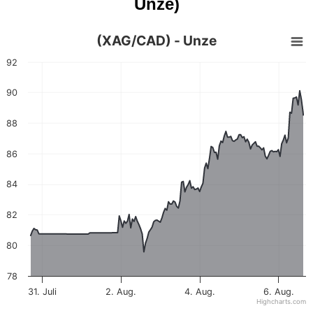
Unze)
(XAG/CAD) - Unze
92
90
88
86
84
82
80
78
31. Juli
2. Aug.
4. Aug.
6. Aug.
Highcharts.com