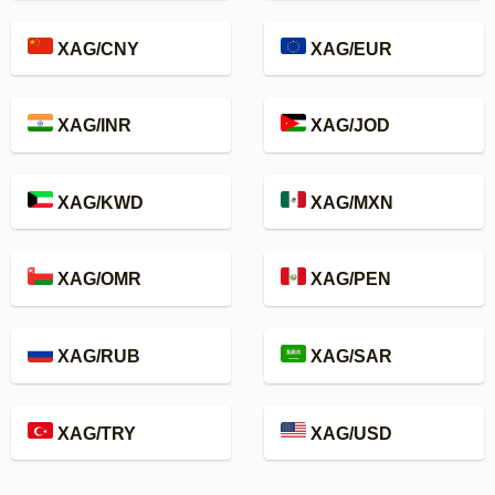
XAG/CNY
XAG/EUR
XAG/INR
XAG/JOD
XAG/KWD
XAG/MXN
XAG/OMR
XAG/PEN
XAG/RUB
XAG/SAR
XAG/TRY
XAG/USD