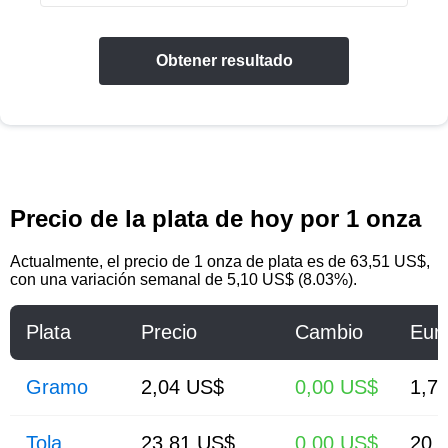
Obtener resultado
Precio de la plata de hoy por 1 onza
Actualmente, el precio de
1 onza de plata
es de
63,51 US$
,
con una variación semanal de 5,10 US$ (8.03%).
Plata
Precio
Cambio
Eur
Gramo
2,04 US$
0,00 US$
1,77
Tola
23,81 US$
0,00 US$
20,