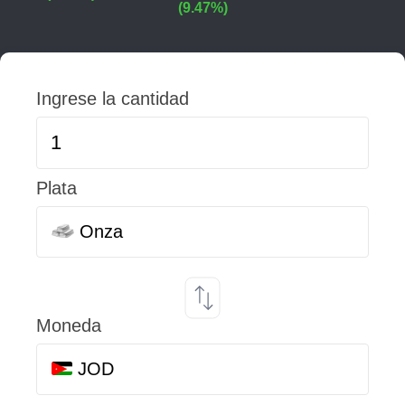
(9.47%)
Ingrese la cantidad
Plata
Onza
Moneda
JOD