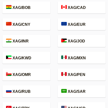
XAG/BOB
XAG/CAD
XAG/CNY
XAG/EUR
XAG/INR
XAG/JOD
XAG/KWD
XAG/MXN
XAG/OMR
XAG/PEN
XAG/RUB
XAG/SAR