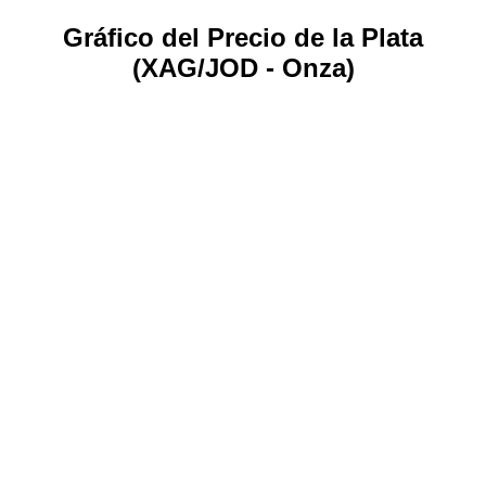
Gráfico del Precio de la Plata
(XAG/JOD - Onza)