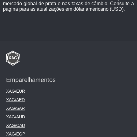
mercado global de prata e nas taxas de câmbio. Consulte a
página para as atualizações em dólar americano (USD).
Emparelhamentos
XAG/EUR
XAG/AED
XAG/SAR
XAG/AUD
XAG/CAD
XAG/EGP