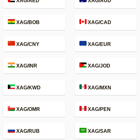
XAG/AED
XAG/AUD
XAG/BOB
XAG/CAD
XAG/CNY
XAG/EUR
XAG/INR
XAG/JOD
XAG/KWD
XAG/MXN
XAG/OMR
XAG/PEN
XAG/RUB
XAG/SAR