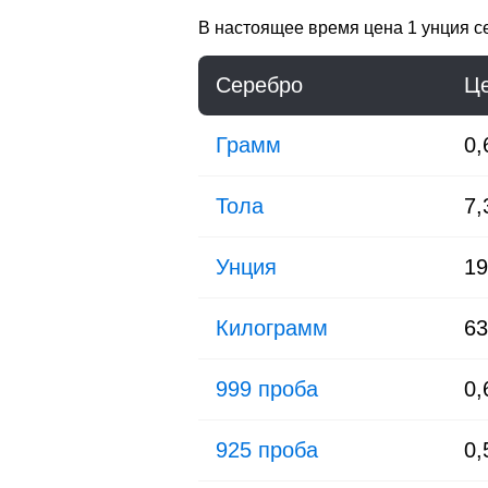
В настоящее время цена
1 унция с
Серебро
Ц
Грамм
0
Тола
7
Унция
1
Килограмм
6
999 проба
0
925 проба
0