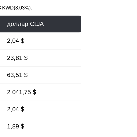
3 KWD(8.03%).
доллар США
2,04 $
23,81 $
63,51 $
2 041,75 $
2,04 $
1,89 $