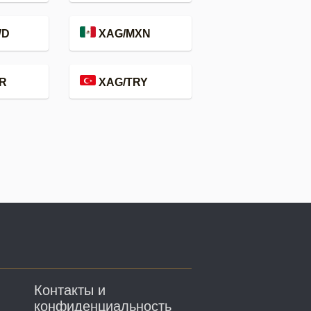
WD
XAG/MXN
R
XAG/TRY
Контакты и
конфиденциальность