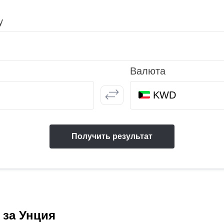
у
Валюта
KWD
Получить результат
 за Унция