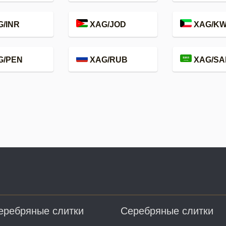
/INR
XAG/JOD
XAG/K
G/PEN
XAG/RUB
XAG/SA
еребряные слитки
Серебряные слитки