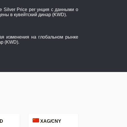
Silver Price per унция с данными о
цены в кувейтский динар (KWD).
жая изменения на глобальном рынке
ар (KWD).
D
XAG/CNY