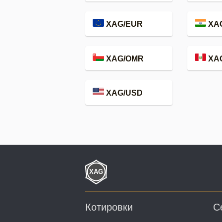
XAG/EUR
XAG
XAG/OMR
XA
XAG/USD
Котировки
С