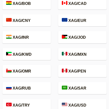
XAG/BOB
XAG/CAD
XAG/CNY
XAG/EUR
XAG/INR
XAG/JOD
XAG/KWD
XAG/MXN
XAG/OMR
XAG/PEN
XAG/RUB
XAG/SAR
XAG/TRY
XAG/USD