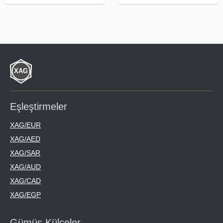
Eşleştirmeler
XAG/EUR
XAG/AED
XAG/SAR
XAG/AUD
XAG/CAD
XAG/EGP
Gümüş Külçeler