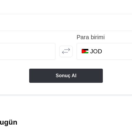
Para birimi
JOD
Sonuç Al
bugün