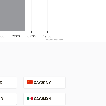
:00
19:00
07:00
19:00
Highcharts.com
D
XAG/CNY
WD
XAG/MXN