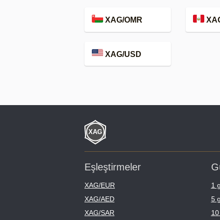
XAG/OMR
XA
XAG/USD
Eşleştirmeler
G
XAG/EUR
1 
XAG/AED
5 
XAG/SAR
10