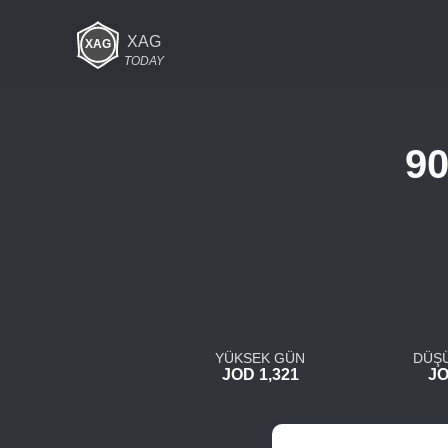
XAG
TODAY
90
YÜKSEK GÜN
DÜŞ
JOD 1,321
JO