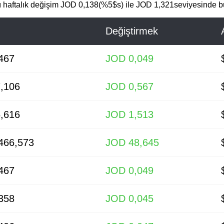
ı haftalık değişim JOD 0,138(%5$s) ile JOD 1,321seviyesinde b
Değiştirmek
467
JOD 0,049
,106
JOD 0,567
,616
JOD 1,513
466,573
JOD 48,645
467
JOD 0,049
358
JOD 0,045