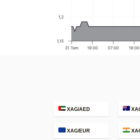
1,2
1,15
31 Tem
19:00
07:00
19:00
XAG/AED
XA
XAG/EUR
XAG