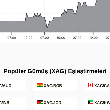
07:00
19:00
07:00
19:00
07:00
19:00
07
Popüler Gümüş (XAG) Eşleştirmeleri
G/AUD
XAG/BOB
XAG/CA
/INR
XAG/JOD
XAG/K