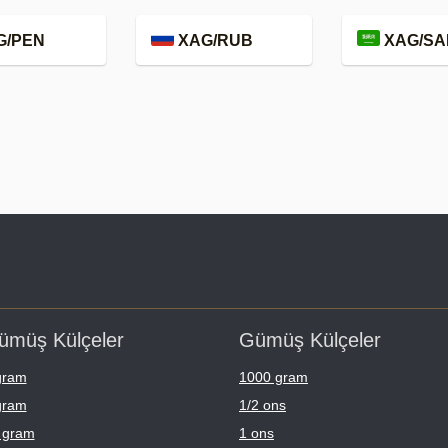
G/PEN
XAG/RUB
XAG/SA
ümüş Külçeler
Gümüş Külçeler
gram
1000 gram
gram
1/2 ons
 gram
1 ons