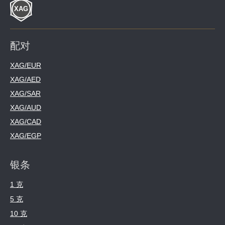
配对
XAG/EUR
XAG/AED
XAG/SAR
XAG/AUD
XAG/CAD
XAG/EGP
银条
1 克
5 克
10 克