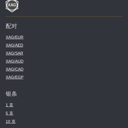
配对
XAG/EUR
XAG/AED
XAG/SAR
XAG/AUD
XAG/CAD
XAG/EGP
银条
1 克
5 克
10 克