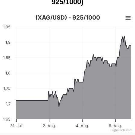
925/1000)
(XAG/USD) - 925/1000
1,95
1,9
1,85
1,8
1,75
1,7
1,65
31. Juli
2. Aug.
4. Aug.
6. Aug.
Highcharts.com