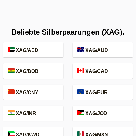
Beliebte Silberpaarungen (XAG).
XAG/AED
XAG/AUD
XAG/BOB
XAG/CAD
XAG/CNY
XAG/EUR
XAG/INR
XAG/JOD
XAG/KWD
XAG/MXN