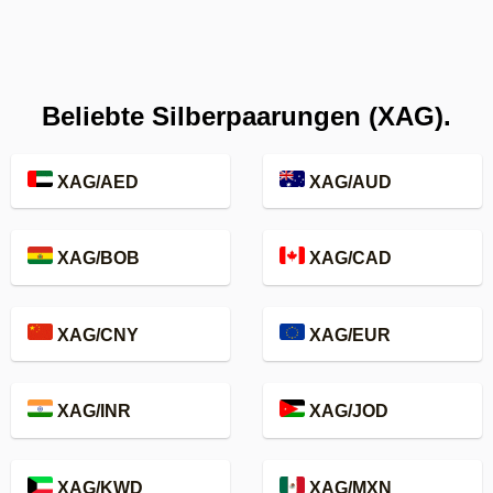
Beliebte Silberpaarungen (XAG).
XAG/AED
XAG/AUD
XAG/BOB
XAG/CAD
XAG/CNY
XAG/EUR
XAG/INR
XAG/JOD
XAG/KWD
XAG/MXN