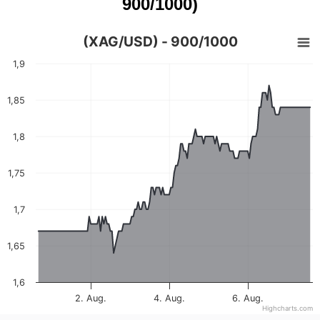
900/1000)
(XAG/USD) - 900/1000
1,9
1,85
1,8
1,75
1,7
1,65
1,6
2. Aug.
4. Aug.
6. Aug.
Highcharts.com