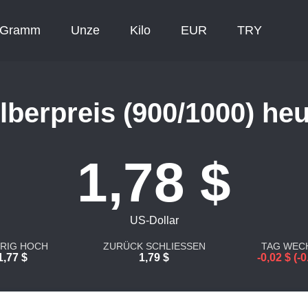
Gramm
Unze
Kilo
EUR
TRY
lberpreis (900/1000) he
1,78 $
US-Dollar
DRIG HOCH
ZURÜCK SCHLIESSEN
TAG WEC
1,77 $
1,79 $
-0,02 $ (-