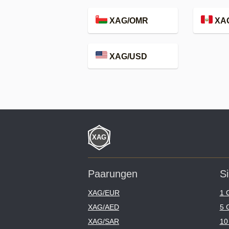
XAG/OMR
XA
XAG/USD
Paarungen
Si
XAG/EUR
1 
XAG/AED
5 
XAG/SAR
10