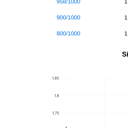
958/1000
1
900/1000
1
800/1000
1
S
1,85
1,8
1,75