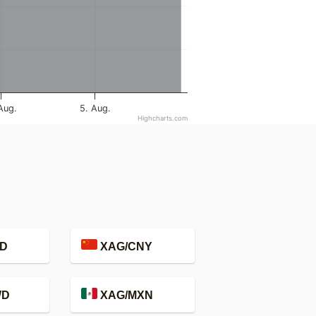
Aug.
5. Aug.
Highcharts.com
D
XAG/CNY
WD
XAG/MXN