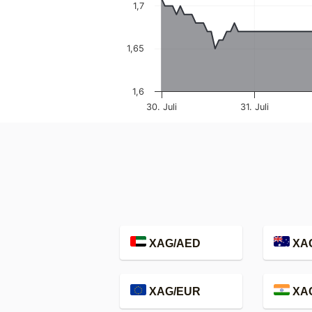
1,7
1,65
1,6
30. Juli
31. Juli
XAG/AED
XA
XAG/EUR
XAG