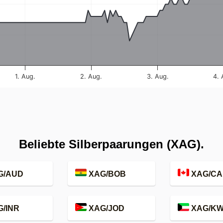
1. Aug.
2. Aug.
3. Aug.
4. 
Beliebte Silberpaarungen (XAG).
G/AUD
XAG/BOB
XAG/CA
/INR
XAG/JOD
XAG/K