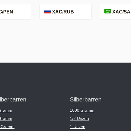
G/PEN
XAG/RUB
XAG/SA
lberbarren
Silberbarren
Gramm
1000 Gramm
Gramm
1/2 Unzen
 Gramm
1 Unzen