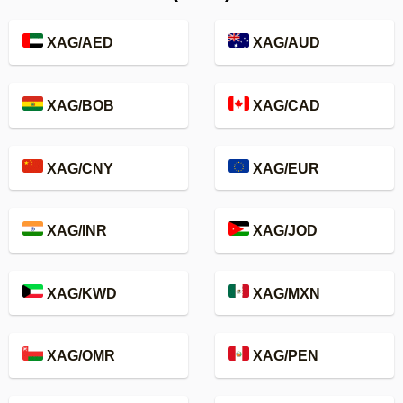
XAG/AED
XAG/AUD
XAG/BOB
XAG/CAD
XAG/CNY
XAG/EUR
XAG/INR
XAG/JOD
XAG/KWD
XAG/MXN
XAG/OMR
XAG/PEN