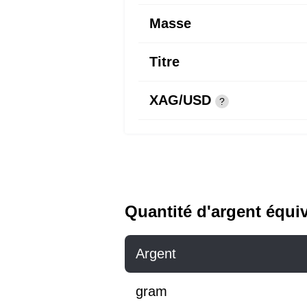
Masse
Titre
XAG/USD
?
Quantité d'argent équi
Argent
gram