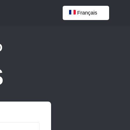
Français
D
S