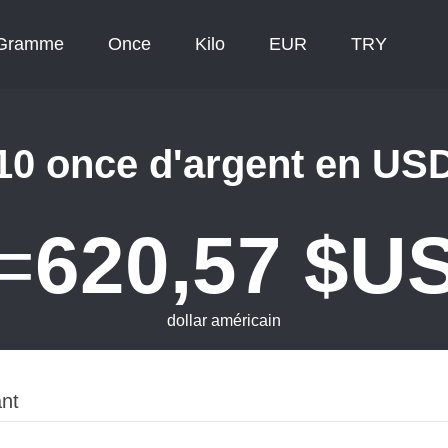
Gramme
Once
Kilo
EUR
TRY
10 once d'argent en US
=
620,57 $U
dollar américain
ant