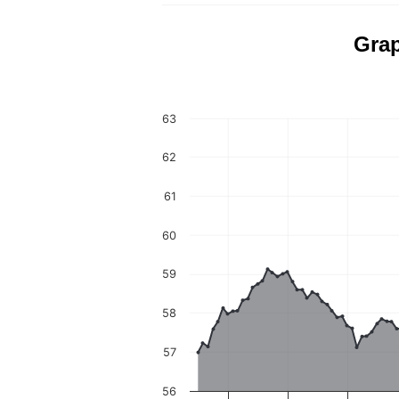
Grap
63
62
61
60
59
58
57
56