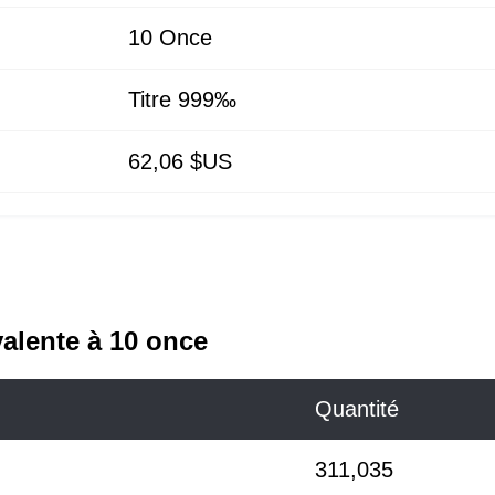
10
Once
Titre 999‰
62,06 $US
valente à 10 once
Quantité
311,035