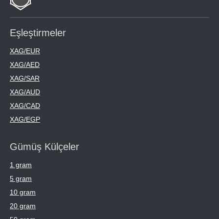
Eşleştirmeler
XAG/EUR
XAG/AED
XAG/SAR
XAG/AUD
XAG/CAD
XAG/EGP
Gümüş Külçeler
1 gram
5 gram
10 gram
20 gram