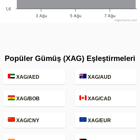
1,6
3 Ağu
5 Ağu
7 Ağu
Highcharts.com
Popüler Gümüş (XAG) Eşleştirmeleri
XAG/AED
XAG/AUD
XAG/BOB
XAG/CAD
XAG/CNY
XAG/EUR