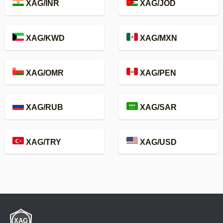
XAG/INR
XAG/JOD
XAG/KWD
XAG/MXN
XAG/OMR
XAG/PEN
XAG/RUB
XAG/SAR
XAG/TRY
XAG/USD