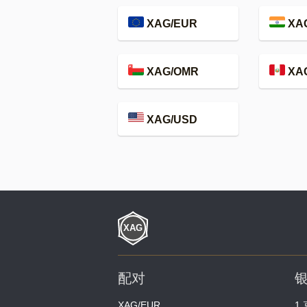
XAG/EUR
XAG
XAG/OMR
XA
XAG/USD
配对
XAG/EUR
1 