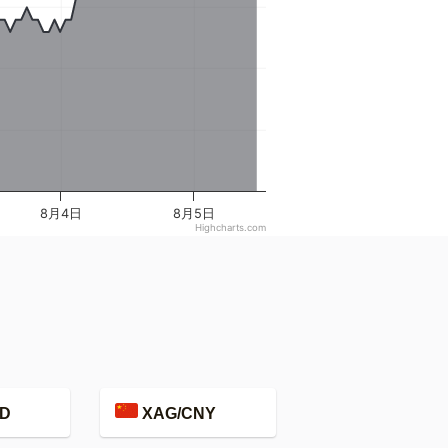
8月4日
8月5日
Highcharts.com
D
XAG/CNY