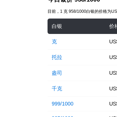
目前，
1 克 958/1000白银
的价格为
US
白银
价
克
US
托拉
US
盎司
US
千克
US
999/1000
US