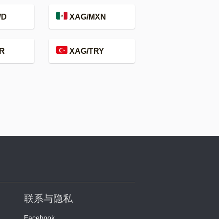
WD
XAG/MXN
R
XAG/TRY
联系与隐私
Facebook