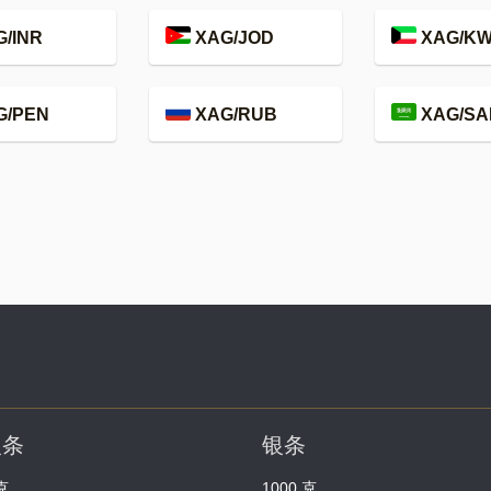
/INR
XAG/JOD
XAG/K
G/PEN
XAG/RUB
XAG/SA
银条
银条
克
1000 克