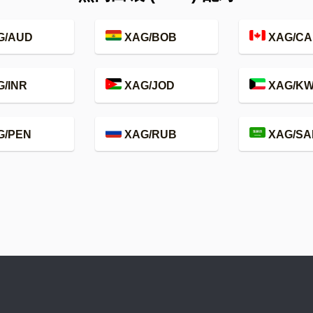
G/AUD
XAG/BOB
XAG/CA
/INR
XAG/JOD
XAG/K
G/PEN
XAG/RUB
XAG/SA