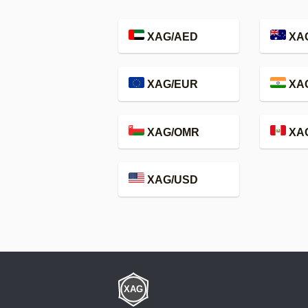
XAG/AED
XA
XAG/EUR
XAG
XAG/OMR
XA
XAG/USD