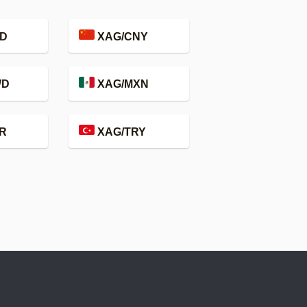
D
XAG/CNY
WD
XAG/MXN
R
XAG/TRY