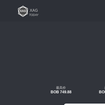
XAG
TODAY
最高价
BOB 749.88
BO