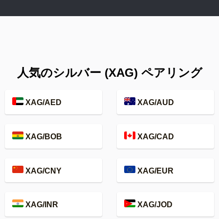
人気のシルバー (XAG) ペアリング
XAG/AED
XAG/AUD
XAG/BOB
XAG/CAD
XAG/CNY
XAG/EUR
XAG/INR
XAG/JOD