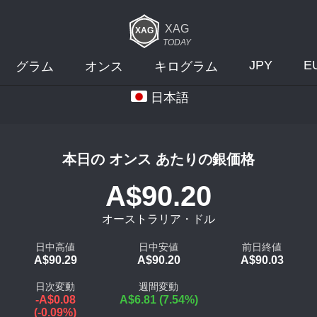
XAG
TODAY
JPY
E
グラム
オンス
キログラム
日本語
本日の オンス あたりの銀価格
A$90.20
オーストラリア・ドル
日中高値
日中安値
前日終値
A$90.29
A$90.20
A$90.03
日次変動
週間変動
-A$0.08
A$6.81 (7.54%)
(-0.09%)