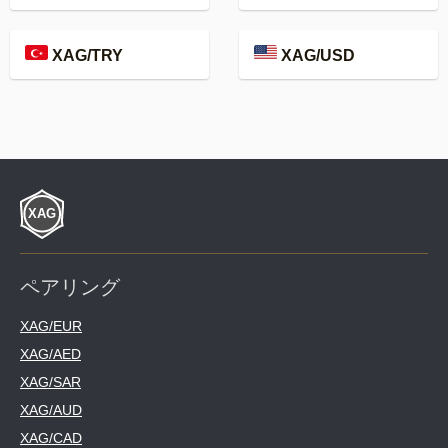
XAG/TRY
XAG/USD
ペアリング
XAG/EUR
XAG/AED
XAG/SAR
XAG/AUD
XAG/CAD