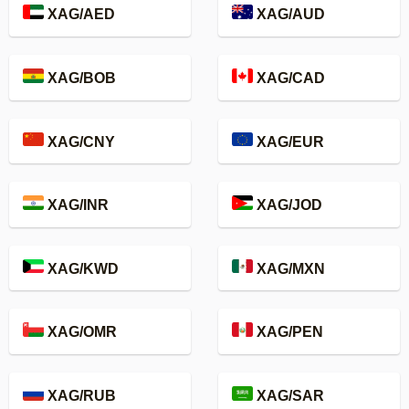
XAG/AED
XAG/AUD
XAG/BOB
XAG/CAD
XAG/CNY
XAG/EUR
XAG/INR
XAG/JOD
XAG/KWD
XAG/MXN
XAG/OMR
XAG/PEN
XAG/RUB
XAG/SAR