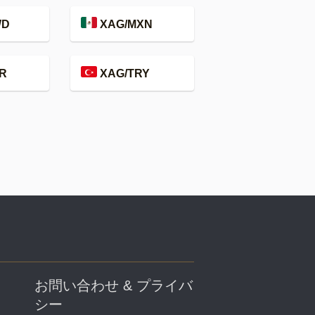
WD
XAG/MXN
R
XAG/TRY
お問い合わせ & プライバ
シー