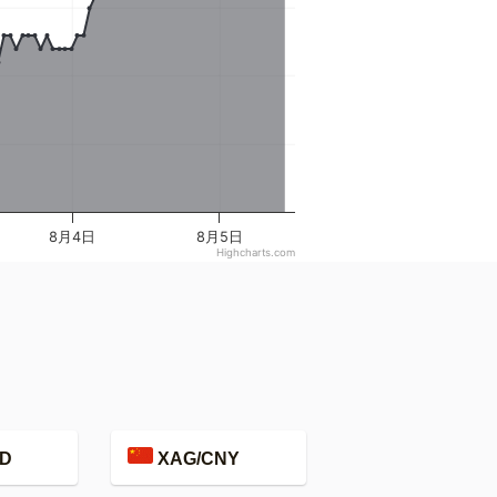
8月4日
8月5日
Highcharts.com
D
XAG/CNY