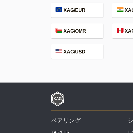
XAG/EUR
XAG
XAG/OMR
XA
XAG/USD
ペアリング
XAG/EUR
1