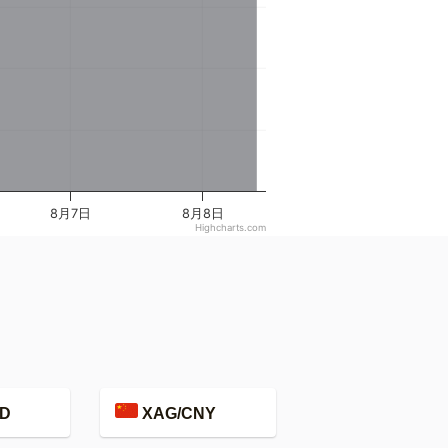
8月7日
8月8日
Highcharts.com
D
XAG/CNY