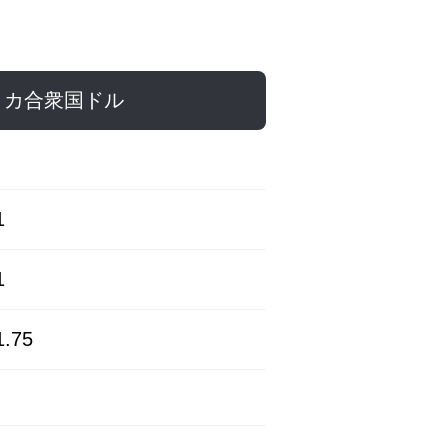
リカ合衆国ドル
1
1
1.75