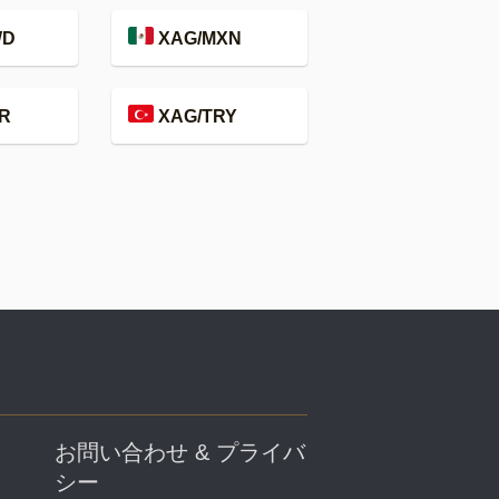
WD
XAG/MXN
R
XAG/TRY
お問い合わせ & プライバ
シー