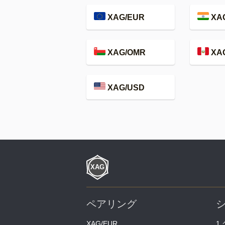
XAG/EUR
XAG
XAG/OMR
XA
XAG/USD
ペアリング
XAG/EUR
1